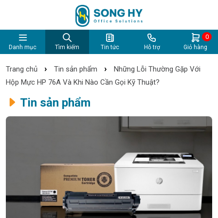
0
Danh mục
Tìm kiếm
Tin tức
Hỗ trợ
Giỏ hàng
›
›
Trang chủ
Tin sản phẩm
Những Lỗi Thường Gặp Với
Hộp Mực HP 76A Và Khi Nào Cần Gọi Kỹ Thuật?
Tin sản phẩm