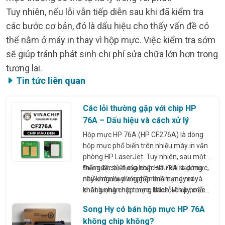
Tuy nhiên, nếu lỗi vẫn tiếp diễn sau khi đã kiểm tra
các bước cơ bản, đó là dấu hiệu cho thấy vấn đề có
thể nằm ở máy in thay vì hộp mực. Việc kiểm tra sớm
sẽ giúp tránh phát sinh chi phí sửa chữa lớn hơn trong
tương lai.
Tin tức liên quan
Các lỗi thường gặp với chip HP
76A – Dấu hiệu và cách xử lý
Hộp mực HP 76A (HP CF276A) là dòng
hộp mực phổ biến trên nhiều máy in văn
phòng HP LaserJet. Tuy nhiên, sau một
thời gian sử dụng hoặc sau khi nạp mực,
Điểm đặc biệt của chip HP 76A là dòng
nhiều người dùng gặp tình trạng máy
này khá nhạy với phần mềm máy in và
không nhận hộp mực, báo lỗi chip hoặc
chất lượng chip tương thích. Vì vậy, mỗi
báo hết mực dù vừa mới nạp.
lỗi thường có nguyên nhân riêng và cách
Song Hy có bán hộp mực HP 76A
xử lý khác nhau. Bài viết dưới đây sẽ tổng
không chip không?
hợp các lỗi chip HP 76A thường gặp nhất