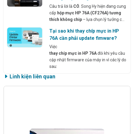
và cách khắc phục thực tế.
Câu trả lời là
CÓ
. Song Hy hiện đang cung
cấp
hộp mực HP 76A (CF276A) tương
thích không chip
– lựa chọn lý tưởng cho
người dùng muốn
tiết kiệm chi phí
Tại sao khi thay chíp mực in HP
nhưng vẫn đảm bảo
chất lượng bản in
76A cần phải update fimware?
sắc nét
và độ ổn định cao.
Việc
thay chíp mực in HP 76A
đôi khi yêu cầu
cập nhật firmware của máy in vì các lý do
sau:
Linh kiện liên quan