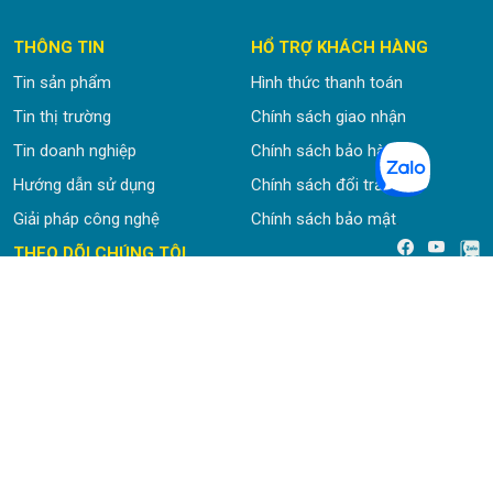
THÔNG TIN
HỔ TRỢ KHÁCH HÀNG
Tin sản phẩm
Hình thức thanh toán
Tin thị trường
Chính sách giao nhận
Tin doanh nghiệp
Chính sách bảo hành
Hướng dẫn sử dụng
Chính sách đổi trả hàng
Giải pháp công nghệ
Chính sách bảo mật
.
THEO DÕI CHÚNG TÔI
CÔNG TY TRÁCH NHIỆM HỮU HẠN SONG HY
Số ĐKKD:
0303708176 do Sở Kế hoạch và Đầu tư Tp. Hồ Chí
Minh cấp 11 tháng 3 năm 2005
Trụ sở chính:
100/2 Nguyễn Xuân Khoát - Phường Tân Thành -
Quận Tân Phú - TP. HCM