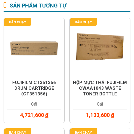
SẢN PHẨM TƯƠNG TỰ
BÁN CHẠY
BÁN CHẠY
FUJIFILM CT351356
HỘP MỰC THẢI FUJIFILM
DRUM CARTRIDGE
CWAA1043 WASTE
(CT351356)
TONER BOTTLE
(CWAA1043)
Cái
Cái
4,721,600
đ
1,133,600
đ
BÁN CHẠY
BÁN CHẠY