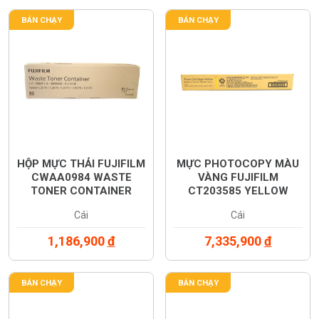
BÁN CHẠY
BÁN CHẠY
HỘP MỰC THẢI FUJIFILM
MỰC PHOTOCOPY MÀU
CWAA0984 WASTE
VÀNG FUJIFILM
TONER CONTAINER
CT203585 YELLOW
(CWAA0984)
TONER CARTRIDGE
Cái
Cái
(CT203585)
1,186,900
đ
7,335,900
đ
BÁN CHẠY
BÁN CHẠY