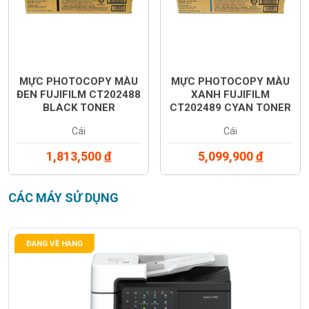
MỰC PHOTOCOPY MÀU
MỰC PHOTOCOPY MÀU
ĐEN FUJIFILM CT202488
XANH FUJIFILM
BLACK TONER
CT202489 CYAN TONER
CARTRIDGE (CT202488)
CARTRIDGE (CT202489)
Cái
Cái
1,813,500
đ
5,099,900
đ
CÁC MÁY SỬ DỤNG
ĐANG VỀ HÀNG