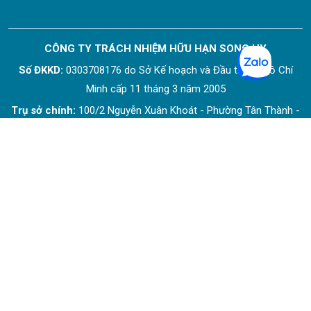
CÔNG TY TRÁCH NHIỆM HỮU HẠN SONG HY
Số ĐKKD:
0303708176 do Sở Kế hoạch và Đầu tư Tp. Hồ Chí
Minh cấp 11 tháng 3 năm 2005
Trụ sở chính:
100/2 Nguyễn Xuân Khoát - Phường Tân Thành -
Quận Tân Phú - TP. HCM
Liên hệ mua hàng
: 343/1H Tô Hiến Thành - Phường Hòa Hưng -
TP. HCM
Địa chỉ cũ:
343/1H Tô Hiến Thành - Phường 12 - Quận 10 -
TP.HCM
Điện thoại:
(028) 3868 2068
Hotline
:
0908 0908 22
Website:
www.songhy.vn
Email:
kinhdoanh1@songhy.vn
Người đại diện:
Bùi Thị Thu Hà