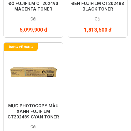
ĐỎ FUJIFILM CT202490
ĐEN FUJIFILM CT202488
MAGENTA TONER
BLACK TONER
CARTRIDGE (CT202490)
CARTRIDGE (CT202488)
Cái
Cái
5,099,900
đ
1,813,500
đ
ĐANG VỀ HÀNG
MỰC PHOTOCOPY MÀU
XANH FUJIFILM
CT202489 CYAN TONER
CARTRIDGE (CT202489)
Cái