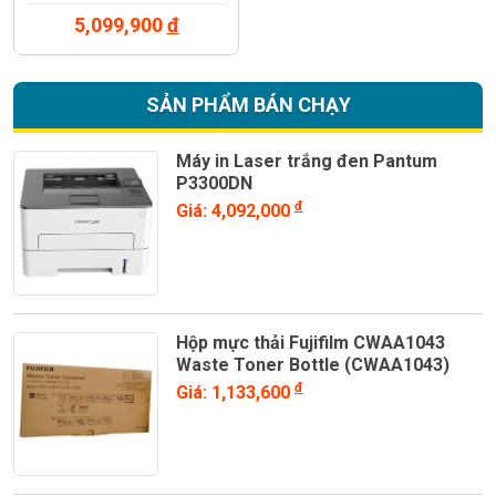
5,099,900
đ
SẢN PHẨM BÁN CHẠY
Máy in Laser trắng đen Pantum
P3300DN
đ
Giá: 4,092,000
Hộp mực thải Fujifilm CWAA1043
Waste Toner Bottle (CWAA1043)
đ
Giá: 1,133,600