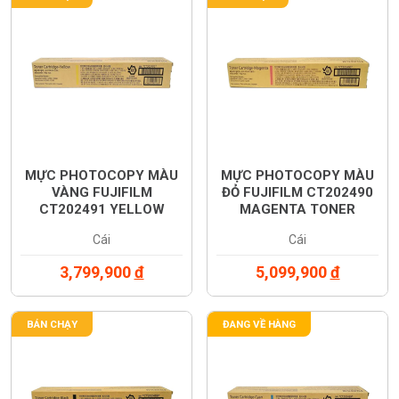
MỰC PHOTOCOPY MÀU
MỰC PHOTOCOPY MÀU
VÀNG FUJIFILM
ĐỎ FUJIFILM CT202490
CT202491 YELLOW
MAGENTA TONER
TONER CARTRIDGE
CARTRIDGE (CT202490)
Cái
Cái
(CT202491)
3,799,900
đ
5,099,900
đ
BÁN CHẠY
ĐANG VỀ HÀNG