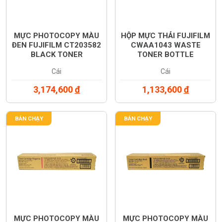
MỰC PHOTOCOPY MÀU
HỘP MỰC THẢI FUJIFILM
ĐEN FUJIFILM CT203582
CWAA1043 WASTE
BLACK TONER
TONER BOTTLE
CARTRIDGE (CT203582)
(CWAA1043)
Cái
Cái
3,174,600
đ
1,133,600
đ
BÁN CHẠY
BÁN CHẠY
MỰC PHOTOCOPY MÀU
MỰC PHOTOCOPY MÀU