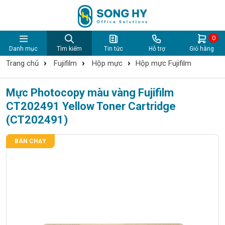
0
Danh mục
Tìm kiếm
Tin tức
Hỗ trợ
Giỏ hàng
›
›
›
Trang chủ
Fujifilm
Hộp mực
Hộp mực Fujifilm
Mực Photocopy màu vàng Fujifilm
CT202491 Yellow Toner Cartridge
(CT202491)
BÁN CHẠY