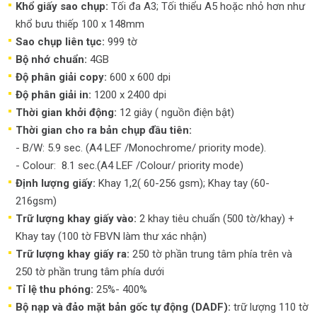
Khổ giấy sao chụp:
Tối đa A3; Tối thiểu A5 hoặc nhỏ hơn như
khổ bưu thiếp 100 x 148mm
Sao chụp liên tục:
999 tờ
Bộ nhớ chuẩn:
4GB
Độ phân giải copy:
600 x 600 dpi
Độ phân giải in:
1200 x 2400 dpi
Thời gian khởi động:
12 giây ( nguồn điện bật)
Thời gian cho ra bản chụp đầu tiên:
- B/W: 5.9 sec. (A4 LEF /Monochrome/ priority mode).
- Colour: 8.1 sec.(A4 LEF /Colour/ priority mode)
Định lượng giấy:
Khay 1,2( 60-256 gsm); Khay tay (60-
216gsm)
Trữ lượng khay giấy vào:
2 khay tiêu chuẩn (500 tờ/khay) +
Khay tay (100 tờ FBVN làm thư xác nhận)
Trữ lượng khay giấy ra:
250 tờ phần trung tâm phía trên và
250 tờ phần trung tâm phía dưới
Tỉ lệ thu phóng:
25%- 400%
Bộ nạp và đảo mặt bản gốc tự động (DADF):
trữ lượng 110 tờ