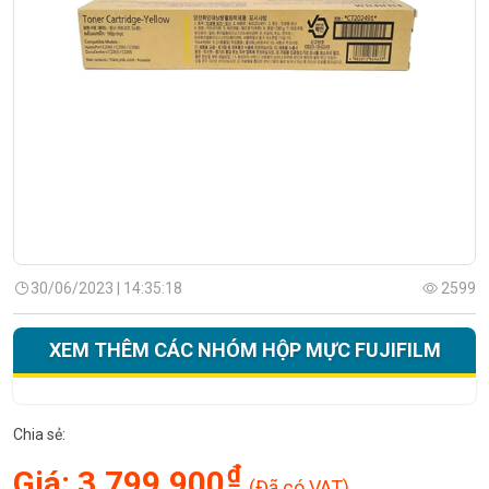
30/06/2023 | 14:35:18
2599
XEM THÊM CÁC NHÓM HỘP MỰC FUJIFILM
Chia sẻ:
₫
Giá:
3,799,900
(Đã có VAT)