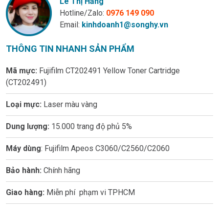
Lê Thị Hằng
Hotline/Zalo:
0976 149 090
Email:
kinhdoanh1@songhy.vn
THÔNG TIN NHANH SẢN PHẨM
Mã mực:
Fujifilm CT202491 Yellow Toner Cartridge
(CT202491)
Loại mực:
Laser màu vàng
Dung lượng:
15.000 trang độ phủ 5%
Máy dùng
: Fujifilm Apeos C3060/C2560/C2060
Bảo hành:
Chính hãng
Giao hàng:
Miễn phí phạm vi TPHCM