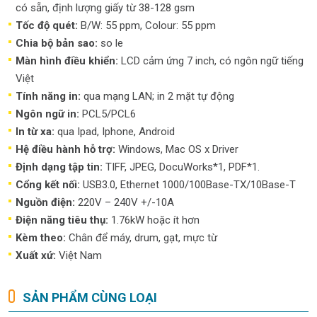
có sẵn, định lượng giấy từ 38-128 gsm
Tốc độ quét:
B/W: 55 ppm, Colour: 55 ppm
Chia bộ bản sao:
so le
Màn hình điều khiển:
LCD cảm ứng 7 inch, có ngôn ngữ tiếng
Việt
Tính năng in:
qua mạng LAN; in 2 mặt tự động
Ngôn ngữ in:
PCL5/PCL6
In từ xa:
qua Ipad, Iphone, Android
Hệ điều hành hỗ trợ:
Windows, Mac OS x Driver
Định dạng tập tin:
TIFF, JPEG, DocuWorks*1, PDF*1.
Cổng kết nối:
USB3.0, Ethernet 1000/100Base-TX/10Base-T
Nguồn điện:
220V – 240V +/-10A
Điện năng tiêu thụ:
1.76kW hoặc ít hơn
Kèm theo:
Chân để máy, drum, gạt, mực từ
Xuất xứ:
Việt Nam
SẢN PHẨM CÙNG LOẠI