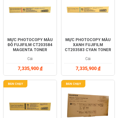
MỰC PHOTOCOPY MÀU
MỰC PHOTOCOPY MÀU
ĐỎ FUJIFILM CT203584
XANH FUJIFILM
MAGENTA TONER
CT203583 CYAN TONER
CARTRIDGE (CT203584)
CARTRIDGE (CT203583)
Cái
Cái
7,335,900
đ
7,335,900
đ
BÁN CHẠY
BÁN CHẠY