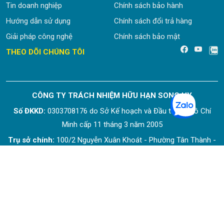
Tin doanh nghiệp
Chính sách bảo hành
Hướng dẫn sử dụng
Chính sách đổi trả hàng
Giải pháp công nghệ
Chính sách bảo mật
.
THEO DÕI CHÚNG TÔI
CÔNG TY TRÁCH NHIỆM HỮU HẠN SONG HY
Số ĐKKD:
0303708176 do Sở Kế hoạch và Đầu tư Tp. Hồ Chí
Minh cấp 11 tháng 3 năm 2005
Trụ sở chính:
100/2 Nguyễn Xuân Khoát - Phường Tân Thành -
Quận Tân Phú - TP. HCM
Liên hệ mua hàng
: 343/1H Tô Hiến Thành - Phường Hòa Hưng -
TP. HCM
Địa chỉ cũ:
343/1H Tô Hiến Thành - Phường 12 - Quận 10 -
TP.HCM