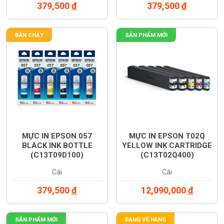
379,500
đ
379,500
đ
BÁN CHẠY
SẢN PHẨM MỚI
MỰC IN EPSON 057
MỰC IN EPSON T02Q
BLACK INK BOTTLE
YELLOW INK CARTRIDGE
(C13T09D100)
(C13T02Q400)
Cái
Cái
379,500
đ
12,090,000
đ
SẢN PHẨM MỚI
ĐANG VỀ HÀNG