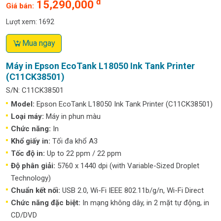
đ
15,290,000
Giá bán:
Lượt xem: 1692
Mua ngay
Máy in Epson EcoTank L18050 Ink Tank Printer
(C11CK38501)
S/N: C11CK38501
Model:
Epson EcoTank L18050 Ink Tank Printer (C11CK38501)
Loại máy:
Máy in phun màu
Chức năng:
In
Khổ giấy in:
Tối đa khổ A3
Tốc độ in:
Up to 22 ppm / 22 ppm
Độ phân giải:
5760 x 1440 dpi (with Variable-Sized Droplet
Technology)
Chuẩn kết nối:
USB 2.0, Wi-Fi IEEE 802.11b/g/n, Wi-Fi Direct
Chức năng đặc biệt:
In mạng không dây, in 2 mặt tự động, in
CD/DVD