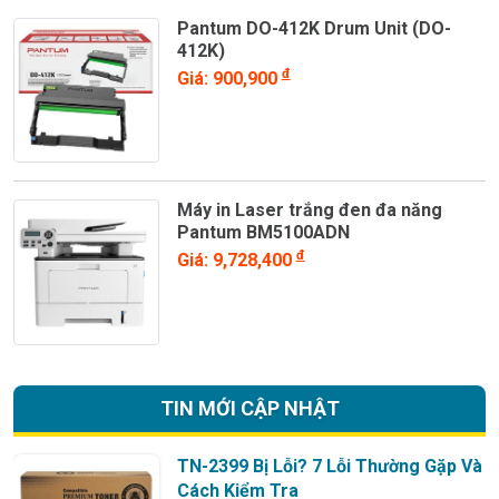
Pantum DO-412K Drum Unit (DO-
412K)
đ
Giá: 900,900
Máy in Laser trắng đen đa năng
Pantum BM5100ADN
đ
Giá: 9,728,400
TIN MỚI CẬP NHẬT
TN-2399 Bị Lỗi? 7 Lỗi Thường Gặp Và
Cách Kiểm Tra