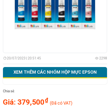
20/07/2023 | 20:51:45
2298
XEM THÊM CÁC NHÓM HỘP MỰC EPSON
Chia sẻ:
₫
Giá:
379,500
(Đã có VAT)