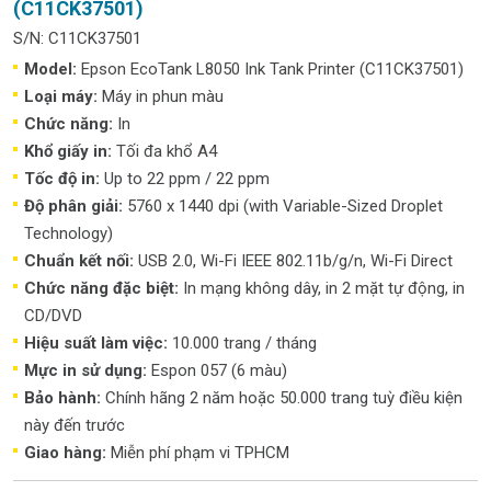
(C11CK37501)
S/N: C11CK37501
Model:
Epson EcoTank L8050 Ink Tank Printer (C11CK37501)
Loại máy:
Máy in phun màu
Chức năng:
In
Khổ giấy in:
Tối đa khổ A4
Tốc độ in:
Up to 22 ppm / 22 ppm
Độ phân giải:
5760 x 1440 dpi (with Variable-Sized Droplet
Technology)
Chuẩn kết nối:
USB 2.0, Wi-Fi IEEE 802.11b/g/n, Wi-Fi Direct
Chức năng đặc biệt:
In mạng không dây, in 2 mặt tự động, in
CD/DVD
Hiệu suất làm việc:
10.000 trang / tháng
Mực in sử dụng:
Espon 057 (6 màu)
Bảo hành:
Chính hãng 2 năm hoặc 50.000 trang tuỳ điều kiện
này đến trước
Giao hàng:
Miễn phí phạm vi TPHCM