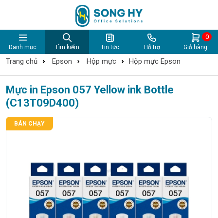
0
Danh mục
Tìm kiếm
Tin tức
Hỗ trợ
Giỏ hàng
›
›
›
Trang chủ
Epson
Hộp mực
Hộp mực Epson
Mực in Epson 057 Yellow ink Bottle
(C13T09D400)
BÁN CHẠY