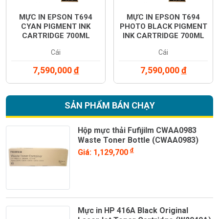
MỰC IN EPSON T694
MỰC IN EPSON T694
CYAN PIGMENT INK
PHOTO BLACK PIGMENT
CARTRIDGE 700ML
INK CARTRIDGE 700ML
(C13T694200)
(C13T694100)
Cái
Cái
7,590,000
đ
7,590,000
đ
SẢN PHẨM BÁN CHẠY
Hộp mực thải Fufijilm CWAA0983
Waste Toner Bottle (CWAA0983)
đ
Giá: 1,129,700
Mực in HP 416A Black Original