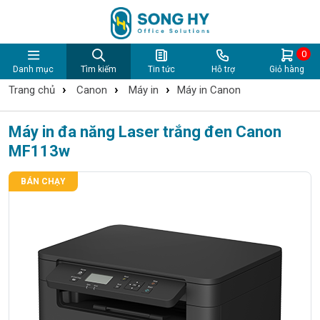
0
Danh mục
Tìm kiếm
Tin tức
Hỗ trợ
Giỏ hàng
›
›
›
Trang chủ
Canon
Máy in
Máy in Canon
Máy in đa năng Laser trắng đen Canon
MF113w
BÁN CHẠY