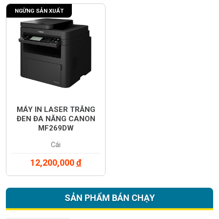
NGỪNG SẢN XUẤT
MÁY IN LASER TRẮNG
ĐEN ĐA NĂNG CANON
MF269DW
Cái
12,200,000
đ
SẢN PHẨM BÁN CHẠY